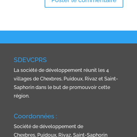
A
l
t
e
r
n
SDEVCPRS
a
La société de développement réunit les 4
t
villages de Chexbres, Puidoux, Rivaz et Saint-
i
Saphorin dans le but de promouvoir cette
v
région.
e
:
Coordonnées :
Société de développement de
Chexbres, Puidoux, Rivaz, Saint-Saphorin