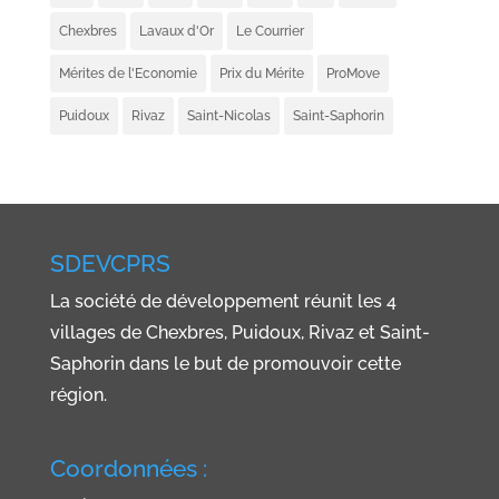
Chexbres
Lavaux d'Or
Le Courrier
Mérites de l'Economie
Prix du Mérite
ProMove
Puidoux
Rivaz
Saint-Nicolas
Saint-Saphorin
SDEVCPRS
La société de développement réunit les 4
villages de Chexbres, Puidoux, Rivaz et Saint-
Saphorin dans le but de promouvoir cette
région.
Coordonnées :