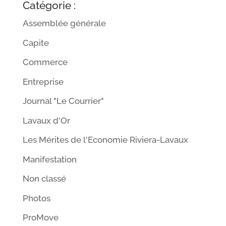
Catégorie :
r
Assemblée générale
n
a
Capite
t
Commerce
i
Entreprise
v
e
Journal "Le Courrier"
:
Lavaux d'Or
Les Mérites de l'Economie Riviera-Lavaux
Manifestation
Non classé
Photos
ProMove